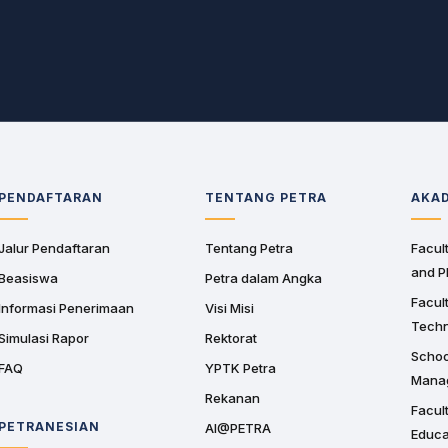
PENDAFTARAN
TENTANG PETRA
AKA
Jalur Pendaftaran
Tentang Petra
Facult
and P
Beasiswa
Petra dalam Angka
Facult
Informasi Penerimaan
Visi Misi
Tech
Simulasi Rapor
Rektorat
Schoo
FAQ
YPTK Petra
Mana
Rekanan
Facul
PETRANESIAN
AI@PETRA
Educa