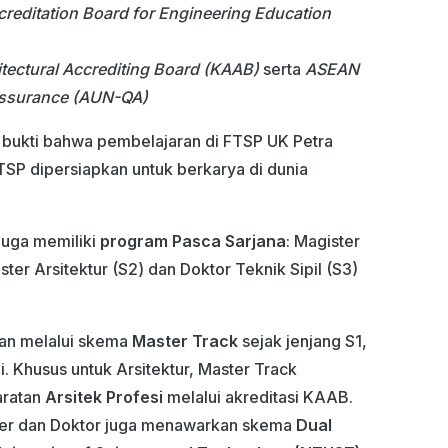
reditation Board for Engineering Education
tectural Accrediting Board (KAAB)
serta
ASEAN
Assurance (AUN-QA)
di bukti bahwa pembelajaran di FTSP UK Petra
FTSP dipersiapkan untuk berkarya di dunia
juga memiliki
program Pasca Sarjana
: Magister
ster Arsitektur (S2) dan Doktor Teknik Sipil (S3)
kan melalui skema
Master Track
sejak jenjang S1,
 Khusus untuk Arsitektur, Master Track
aratan
Arsitek Profesi
melalui akreditasi KAAB.
ster dan Doktor juga menawarkan skema
Dual