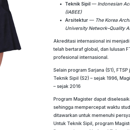
Teknik Sipil
—
Indonesian Acc
(IABEE)
Arsitektur
—
The Korea Archi
University Network–Quality 
Akreditasi internasional ini menja
telah bertaraf global, dan lulusan 
profesional internasional.
Selain program Sarjana (S1), FTSP 
Teknik Sipil (S2) – sejak 1996, Magi
– sejak 2016
Program Magister dapat diselesai
sehingga mempercepat waktu studi.
ditawarkan untuk memenuhi persy
Untuk Teknik Sipil, program Magi