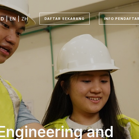
|
|
ID
EN
ZH
DAFTAR SEKARANG
INFO PENDAFTA
 Engineering and