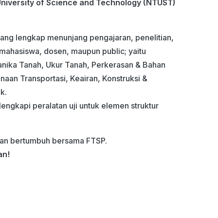
University of Science and Technology (NTUST)
ang lengkap menunjang pengajaran, penelitian,
mahasiswa, dosen, maupun public; yaitu
anika Tanah, Ukur Tanah, Perkerasan & Bahan
anaan Transportasi, Keairan, Konstruksi &
k.
lengkapi peralatan uji untuk elemen struktur
 dan bertumbuh bersama FTSP.
an!