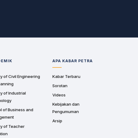
DEMIK
APA KABAR PETRA
y of Civil Engineering
Kabar Terbaru
lanning
Sorotan
y of Industrial
Videos
nology
Kebijakan dan
l of Business and
Pengumuman
gement
Arsip
ty of Teacher
tion